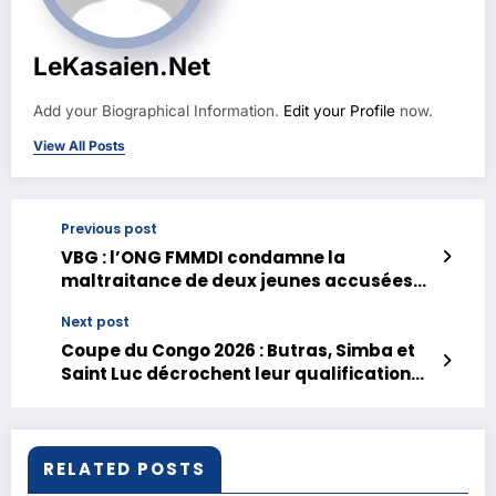
LeKasaien.net
Add your Biographical Information.
Edit your Profile
now.
View All Posts
Previous post
VBG : l’ONG FMMDI condamne la
maltraitance de deux jeunes accusées
de sorcellerie à Luebo et dénonce un viol
Next post
sur mineure à Kananga
Coupe du Congo 2026 : Butras, Simba et
Saint Luc décrochent leur qualification
pour les demi-finales de la phase zonale
RELATED POSTS