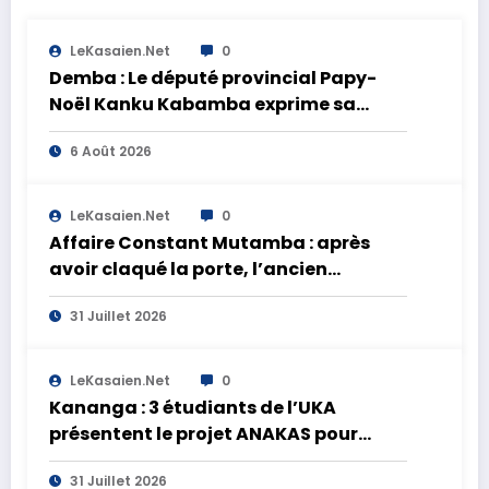
LeKasaien.net
0
Demba : Le député provincial Papy-
Noël Kanku Kabamba exprime sa
compassion et interpelle les autorités
6 Août 2026
après le naufrage sur la rivière Lulua à
Bakua Mulamba Nkanga
LeKasaien.net
0
Affaire Constant Mutamba : après
avoir claqué la porte, l’ancien
ministre refuse de se présenter au
31 Juillet 2026
procès FRIVAO
LeKasaien.net
0
Kananga : 3 étudiants de l’UKA
présentent le projet ANAKAS pour
transformer les ananas du Kasaï
31 Juillet 2026
central en opportunités économiques