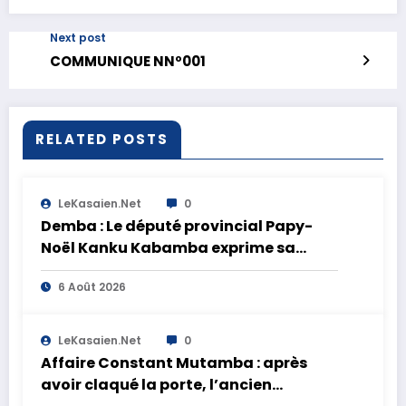
Next post
COMMUNIQUE NNº001
RELATED POSTS
LeKasaien.net
0
Demba : Le député provincial Papy-
Noël Kanku Kabamba exprime sa
compassion et interpelle les autorités
6 Août 2026
après le naufrage sur la rivière Lulua à
Bakua Mulamba Nkanga
LeKasaien.net
0
Affaire Constant Mutamba : après
avoir claqué la porte, l’ancien