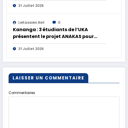
ministre refuse de se présenter au
31 Juillet 2026
procès FRIVAO
LeKasaien.net
0
Kananga : 3 étudiants de l’UKA
présentent le projet ANAKAS pour
transformer les ananas du Kasaï
31 Juillet 2026
central en opportunités économiques
LAISSER UN COMMENTAIRE
Commentaires